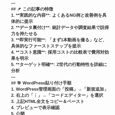
—
## 📌 この記事の特徴
1. **実践的な内容**: よくあるNG例と改善例を具
体的に提示
2. **データ裏付け**: 統計データや調査結果で説得
力を持たせる
3. **即実行可能**: 「まず1本動画を撮る」など、
具体的なファーストステップを提示
4. **コスト意識**: 採用コストの比較表で費用対効
果を明示
5. **ターゲット明確**: Z世代の行動特性を詳細に
分析
—
## 🎯 WordPress貼り付け手順
1. WordPress管理画面の「投稿」→「新規追加」
2. 右上の「⋮」→「コードエディター」を選択
3. 上記HTML全文をコピー＆ペースト
4. プレビューで表示確認
5. 公開