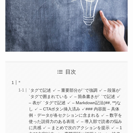
目次
“
`タグで記述 ✓ – 重要部分が``で強調 ✓ – 段落が`
`タグで囲まれている ✓ – 箇条書きが` `で記述 ✓
– 表が` `タグで記述 ✓ – Markdown記法(##, **)な
し ✓ – CTAボタン挿入済み ✓### 内容面 – 具体
例・データが各セクションに含まれる ✓ – 数字を
使った説得力のある表現 ✓ – 導入部で読者の悩み
に共感 ✓ – まとめで次のアクションを提示 ✓ – 1