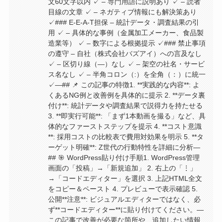
文60文字以内 ✓ – 専門用語に説明あり ✓ – 読者
目線の文章 ✓ – ネガティブ情報にも解決策あり
✓### E-E-A-T担保 – 統計データ・調査結果の引
用 ✓ – 具体的な事例（金属加工メーカー、食品製
造業等） ✓ – 数字による根拠提示 ✓### 禁止事項
の遵守 – 自社（株式会社バズアイ）への言及なし
✓ – 区切り線（—）なし ✓ – 架空の社名・サービ
ス名なし ✓ – 半角コロン（:）を全角（：）に統一
✓—## 📌 この記事の特徴1. **実践的な内容**: よ
くあるNG例と改善例を具体的に提示 2. **データ裏
付け**: 統計データや調査結果で説得力を持たせる
3. **即実行可能**: 「まず1本動画を撮る」など、具
体的なファーストステップを提示 4. **コスト意識
**: 採用コストの比較表で費用対効果を明示 5. **タ
ーゲット明確**: Z世代の行動特性を詳細に分析—
## 🎯 WordPress貼り付け手順1. WordPress管理
画面の「投稿」→「新規追加」 2. 右上の「⋮」
→「コードエディター」を選択 3. 上記HTML全文
をコピー＆ペースト 4. プレビューで表示確認 5.
公開**注意**: ビジュアルエディターではなく、必
ず**コードエディター**に貼り付けてください。—
この記事で改善が必要な箇所や、追加したい情報