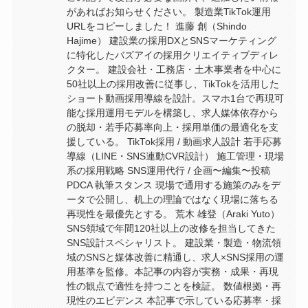
があればお知らせください。 製造業TikTok運用
URLをコピーしました！ 進藤 創（Shindo
Hajime） 建設業の採用DXとSNSマーケティング
に特化したバズアイの採用クリエイティブディレ
クター。 建設会社・工務店・土木事業者を中心に
50社以上の採用改善に従事し、TikTokを活用した
ショート動画採用導線を設計。スマホ1台で再現可
能な採用運用モデルを構築し、求人媒体依存から
の脱却・若手応募率向上・採用単価の最適化を支
援している。 TikTok採用 / 動画求人設計 若手応募
導線（LINE・SNS連動CVR設計） 施工管理・現場
系の採用戦略 SNS運用代行 / 企画〜編集〜投稿
PDCA 執筆スタンス 現場で通用する施策のみをデ
ータで公開し、机上の理論ではなく現場に落ちる
再現性を最優先とする。 荒木 雄登（Araki Yuto）
SNS領域で年間120社以上の改修を担当してきた
SNS設計スペシャリスト。 建設業・製造・物流領
域のSNSと媒体改善に精通し、求人×SNS採用の運
用基準を監修。本記事の内容が実務・成果・再現
性の観点で適性を持つことを検証。 数値根拠・再
現性のエビデンス 本記事で示している応募率・採