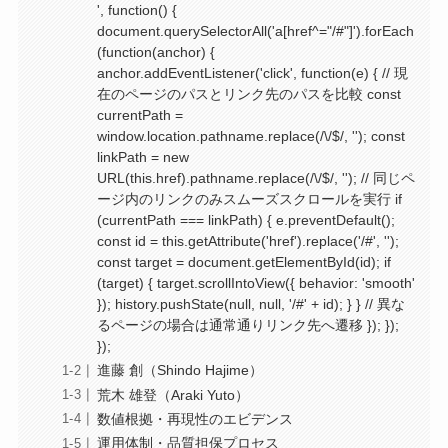
', function() {
document.querySelectorAll('a[href^="/#"]').forEach
(function(anchor) {
anchor.addEventListener('click', function(e) { // 現
在のページのパスとリンク先のパスを比較 const
currentPath =
window.location.pathname.replace(/\/$/, ''); const
linkPath = new
URL(this.href).pathname.replace(/\/$/, ''); // 同じペ
ージ内のリンクのみスムーズスクロールを実行 if
(currentPath === linkPath) { e.preventDefault();
const id = this.getAttribute('href').replace('/#', '');
const target = document.getElementById(id); if
(target) { target.scrollIntoView({ behavior: 'smooth'
}); history.pushState(null, null, '/#' + id); } } // 異な
るページの場合は通常通りリンク先へ遷移 }); });
});
進藤 創（Shindo Hajime）
荒木 雄登（Araki Yuto）
数値根拠・再現性のエビデンス
運用体制・品質担保プロセス