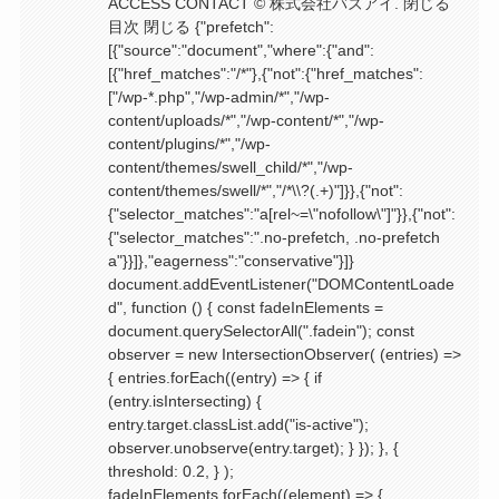
ACCESS CONTACT © 株式会社バズアイ. 閉じる
目次 閉じる {"prefetch":
[{"source":"document","where":{"and":
[{"href_matches":"/*"},{"not":{"href_matches":
["/wp-*.php","/wp-admin/*","/wp-
content/uploads/*","/wp-content/*","/wp-
content/plugins/*","/wp-
content/themes/swell_child/*","/wp-
content/themes/swell/*","/*\\?(.+)"]}},{"not":
{"selector_matches":"a[rel~=\"nofollow\"]"}},{"not":
{"selector_matches":".no-prefetch, .no-prefetch
a"}}]},"eagerness":"conservative"}]}
document.addEventListener("DOMContentLoade
d", function () { const fadeInElements =
document.querySelectorAll(".fadein"); const
observer = new IntersectionObserver( (entries) =>
{ entries.forEach((entry) => { if
(entry.isIntersecting) {
entry.target.classList.add("is-active");
observer.unobserve(entry.target); } }); }, {
threshold: 0.2, } );
fadeInElements.forEach((element) => {