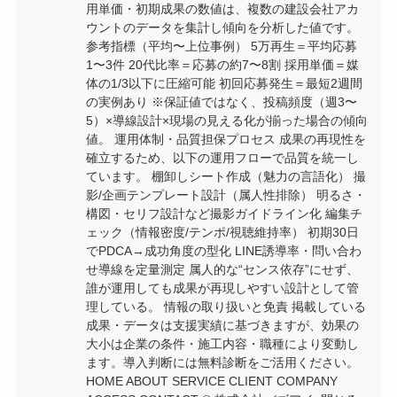
用単価・初期成果の数値は、複数の建設会社アカ
ウントのデータを集計し傾向を分析した値です。
参考指標（平均〜上位事例） 5万再生＝平均応募
1〜3件 20代比率＝応募の約7〜8割 採用単価＝媒
体の1/3以下に圧縮可能 初回応募発生＝最短2週間
の実例あり ※保証値ではなく、投稿頻度（週3〜
5）×導線設計×現場の見える化が揃った場合の傾向
値。 運用体制・品質担保プロセス 成果の再現性を
確立するため、以下の運用フローで品質を統一し
ています。 棚卸しシート作成（魅力の言語化） 撮
影/企画テンプレート設計（属人性排除） 明るさ・
構図・セリフ設計など撮影ガイドライン化 編集チ
ェック（情報密度/テンポ/視聴維持率） 初期30日
でPDCA→成功角度の型化 LINE誘導率・問い合わ
せ導線を定量測定 属人的な“センス依存”にせず、
誰が運用しても成果が再現しやすい設計として管
理している。 情報の取り扱いと免責 掲載している
成果・データは支援実績に基づきますが、効果の
大小は企業の条件・施工内容・職種により変動し
ます。導入判断には無料診断をご活用ください。
HOME ABOUT SERVICE CLIENT COMPANY