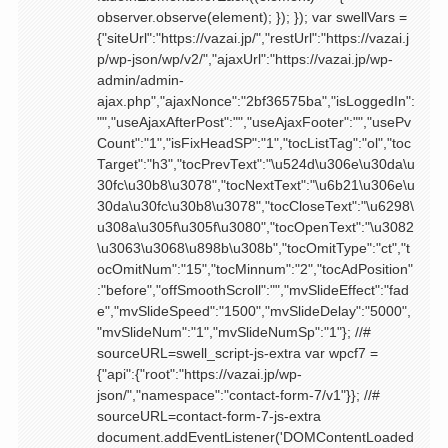
observer.observe(element); }); }); var swellVars =
{"siteUrl":"https://vazai.jp/","restUrl":"https://vazai.j
p/wp-json/wp/v2/","ajaxUrl":"https://vazai.jp/wp-
admin/admin-
ajax.php","ajaxNonce":"2bf36575ba","isLoggedIn":
"","useAjaxAfterPost":"","useAjaxFooter":"","usePv
Count":"1","isFixHeadSP":"1","tocListTag":"ol","toc
Target":"h3","tocPrevText":"\u524d\u306e\u30da\u
30fc\u30b8\u3078","tocNextText":"\u6b21\u306e\u
30da\u30fc\u30b8\u3078","tocCloseText":"\u6298\
u308a\u305f\u305f\u3080","tocOpenText":"\u3082
\u3063\u3068\u898b\u308b","tocOmitType":"ct","t
ocOmitNum":"15","tocMinnum":"2","tocAdPosition"
:"before","offSmoothScroll":"","mvSlideEffect":"fad
e","mvSlideSpeed":"1500","mvSlideDelay":"5000",
"mvSlideNum":"1","mvSlideNumSp":"1"}; //#
sourceURL=swell_script-js-extra var wpcf7 =
{"api":{"root":"https://vazai.jp/wp-
json/","namespace":"contact-form-7/v1"}}; //#
sourceURL=contact-form-7-js-extra
document.addEventListener('DOMContentLoaded