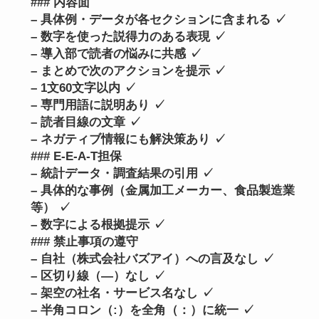
### 内容面
– 具体例・データが各セクションに含まれる ✓
– 数字を使った説得力のある表現 ✓
– 導入部で読者の悩みに共感 ✓
– まとめで次のアクションを提示 ✓
– 1文60文字以内 ✓
– 専門用語に説明あり ✓
– 読者目線の文章 ✓
– ネガティブ情報にも解決策あり ✓
### E-E-A-T担保
– 統計データ・調査結果の引用 ✓
– 具体的な事例（金属加工メーカー、食品製造業
等） ✓
– 数字による根拠提示 ✓
### 禁止事項の遵守
– 自社（株式会社バズアイ）への言及なし ✓
– 区切り線（—）なし ✓
– 架空の社名・サービス名なし ✓
– 半角コロン（:）を全角（：）に統一 ✓