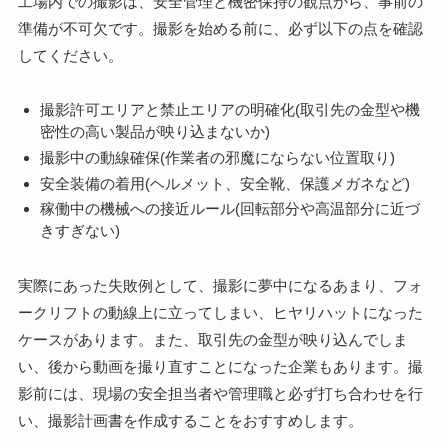
工場内での撮影は、安全管理と機密保持の観点から、事前の
準備が不可欠です。撮影を始める前に、必ず以下の点を確認
してください。
撮影許可エリアと禁止エリアの明確化(取引先の金型や機
密性の高い製品が映り込まないか)
撮影中の動線確保(作業者の邪魔にならない位置取り)
安全装備の着用(ヘルメット、安全靴、保護メガネなど)
稼働中の機械への接近ルール(回転部分や高温部分に近づ
きすぎない)
実際にあった失敗例として、撮影に夢中になるあまり、フォ
ークリフトの動線上に立ってしまい、ヒヤリハットになった
ケースがあります。また、取引先の金型が映り込んでしま
い、後から動画を撮り直すことになった企業もあります。撮
影前には、現場の安全担当者や管理職と必ず打ち合わせを行
い、撮影計画書を作成することをおすすめします。