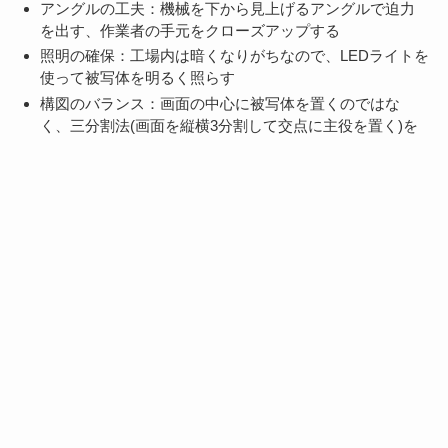
アングルの工夫：機械を下から見上げるアングルで迫力
を出す、作業者の手元をクローズアップする
照明の確保：工場内は暗くなりがちなので、LEDライトを
使って被写体を明るく照らす
構図のバランス：画面の中心に被写体を置くのではな
く、三分割法(画面を縦横3分割して交点に主役を置く)を
意識する
特に効果的なのが、「タイムラプス撮影」(コマ送りで早回
し)です。成形機が製品を作る工程や、1日の作業風景をタイ
ムラプスで撮影すると、ダイナミックで見応えのある映像に
なります。スマホの標準カメラアプリにもタイムラプス機能
が搭載されているので、ぜひ活用してみてください。
BGMと字幕で伝わりやすくする編集術
撮影した素材を、見やすく・伝わりやすい動画に仕上げるに