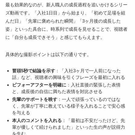
最も効果的なのが、新人職人の成長過程を追いかけるシリー
ズ動画です。「入社1日目」から始まり、「初めて足場を組
んだ日」「先輩に褒められた瞬間」「3ヶ月後の成長した
姿」といった具合に、時系列で成長を見せることで、視聴者
に「自分も成長できそう」と感じてもらえます。
具体的な撮影ポイントは以下の通りです。
冒頭5秒で結論を示す
：「入社3ヶ月で一人前になった
話」など、視聴者の興味を引くフレーズを最初に入れる
ビフォーアフターを明確に
：入社直後の緊張した表情
と、成長後の自信に満ちた表情を対比させる
先輩のサポートを映す
：一人で頑張っているのではな
く、先輩が丁寧に教えている様子を入れることで安心感
を与える
本人のコメントを入れる
：「最初は不安だったけど、先
輩が優しくて続けられました」といった生の声が説得力
を生む