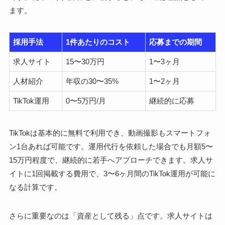
ます。
採用手法
1件あたりのコスト
応募までの期間
求人サイト
15〜30万円
1〜3ヶ月
人材紹介
年収の30〜35%
1〜2ヶ月
TikTok運用
0〜5万円/月
継続的に応募
TikTokは基本的に無料で利用でき、動画撮影もスマートフォ
ン1台あれば可能です。運用代行を依頼した場合でも月額5〜
15万円程度で、継続的に若手へアプローチできます。求人サ
イトに1回掲載する費用で、3〜6ヶ月間のTikTok運用が可能に
なる計算です。
さらに重要なのは「資産として残る」点です。求人サイトは