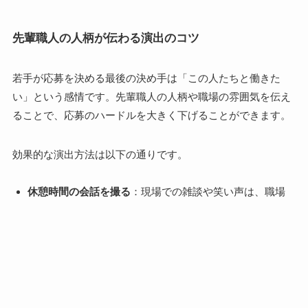
先輩職人の人柄が伝わる演出のコツ
若手が応募を決める最後の決め手は「この人たちと働きた
い」という感情です。先輩職人の人柄や職場の雰囲気を伝え
ることで、応募のハードルを大きく下げることができます。
効果的な演出方法は以下の通りです。
休憩時間の会話を撮る
：現場での雑談や笑い声は、職場
の雰囲気を最もよく伝える素材です。「今日の昼飯何食
った?」といった何気ない会話が、親しみやすさを生みま
す
先輩のインタビュー形式
：「どんな後輩が来てほしいで
すか?」「未経験者へのアドバイスは?」といった質問に
答えてもらうことで、視聴者は自分が受け入れられるか
イメージしやすくなります