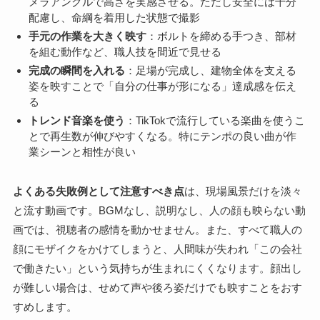
メラアングルで高さを実感させる。ただし安全には十分
配慮し、命綱を着用した状態で撮影
手元の作業を大きく映す
：ボルトを締める手つき、部材
を組む動作など、職人技を間近で見せる
完成の瞬間を入れる
：足場が完成し、建物全体を支える
姿を映すことで「自分の仕事が形になる」達成感を伝え
る
トレンド音楽を使う
：TikTokで流行している楽曲を使うこ
とで再生数が伸びやすくなる。特にテンポの良い曲が作
業シーンと相性が良い
よくある失敗例として注意すべき点
は、現場風景だけを淡々
と流す動画です。BGMなし、説明なし、人の顔も映らない動
画では、視聴者の感情を動かせません。また、すべて職人の
顔にモザイクをかけてしまうと、人間味が失われ「この会社
で働きたい」という気持ちが生まれにくくなります。顔出し
が難しい場合は、せめて声や後ろ姿だけでも映すことをおす
すめします。