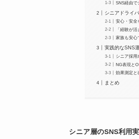
SNS経由
シニアドライバ
安心・安全
「経験が活
家族も安心
実践的なSNS
シニア採用
NG表現と
効果測定と
まとめ
シニア層のSNS利用