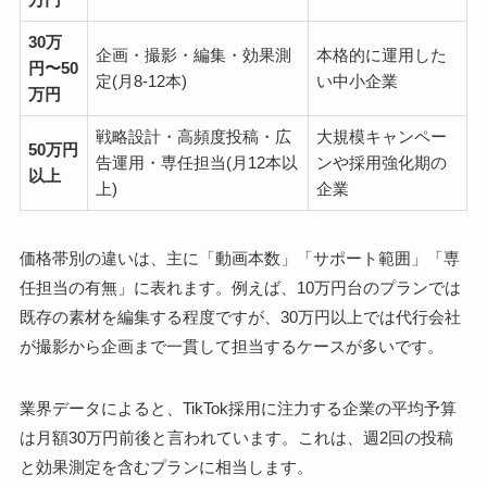
30万
企画・撮影・編集・効果測
本格的に運用した
円〜50
定(月8-12本)
い中小企業
万円
戦略設計・高頻度投稿・広
大規模キャンペー
50万円
告運用・専任担当(月12本以
ンや採用強化期の
以上
上)
企業
価格帯別の違いは、主に「動画本数」「サポート範囲」「専
任担当の有無」に表れます。例えば、10万円台のプランでは
既存の素材を編集する程度ですが、30万円以上では代行会社
が撮影から企画まで一貫して担当するケースが多いです。
業界データによると、TikTok採用に注力する企業の平均予算
は月額30万円前後と言われています。これは、週2回の投稿
と効果測定を含むプランに相当します。