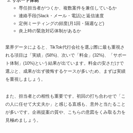
サポート体制
専任担当者がつくか、複数案件を兼任しているか
連絡手段(Slack・メール・電話)と返信速度
定例ミーティングの頻度(月1回・隔週など)
炎上時の緊急対応体制があるか
業界データによると、TikTok代行会社を選ぶ際に最も重視さ
れる項目は「実績」(58%)、次いで「料金」(32%)、「サポー
ト体制」(10%)という結果が出ています。料金の安さだけで
選ぶと、成果が出ず後悔するケースが多いため、まずは実績
を重視しましょう。
また、担当者との相性も重要です。初回の打ち合わせで「こ
の人に任せて大丈夫か」と感じる直感も、意外と当たること
が多いです。企画提案の質や、こちらの意図をくみ取る力を
見極めましょう。